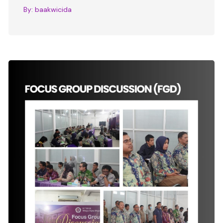
By:
baakwicida