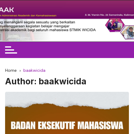
Skip
to
content
BAAK STMIK Widya Cipta
Dharma
Home
baakwicida
Author:
baakwicida