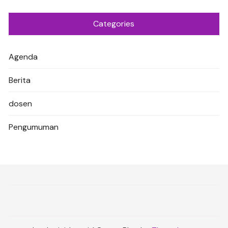
Categories
Agenda
Berita
dosen
Pengumuman
e.com/essential-jazz-discography
takdir menang, gampang maxwin, jackpot sensasional, jp paus, 
slot gacor
https://dt.cdct.