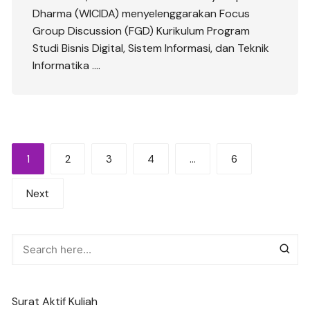
Dharma (WICIDA) menyelenggarakan Focus
Group Discussion (FGD) Kurikulum Program
Studi Bisnis Digital, Sistem Informasi, dan Teknik
Informatika ….
Posts
1
2
3
4
…
6
navigation
Next
Surat Aktif Kuliah