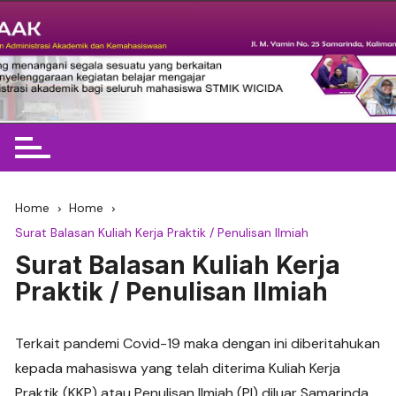
Skip
to
content
BAAK STMIK Widya Cipta
Dharma
Home
Home
Surat Balasan Kuliah Kerja Praktik / Penulisan Ilmiah
Surat Balasan Kuliah Kerja
Praktik / Penulisan Ilmiah
Terkait pandemi Covid-19 maka dengan ini diberitahukan
kepada mahasiswa yang telah diterima Kuliah Kerja
Praktik (KKP) atau Penulisan Ilmiah (PI) diluar Samarinda